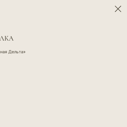
УЛКА
нная Дельта»